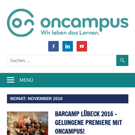
Zum
Inhalt
springen
World
oncampus-
facebook-
linkedin
youtube
of
alt
Blog
Learning
–
MENÜ
Weiterbildung,
Studium,
MONAT:
NOVEMBER 2016
Wissen
BARCAMP LÜBECK 2016 –
GELUNGENE PREMIERE MIT
ONCAMPUS!