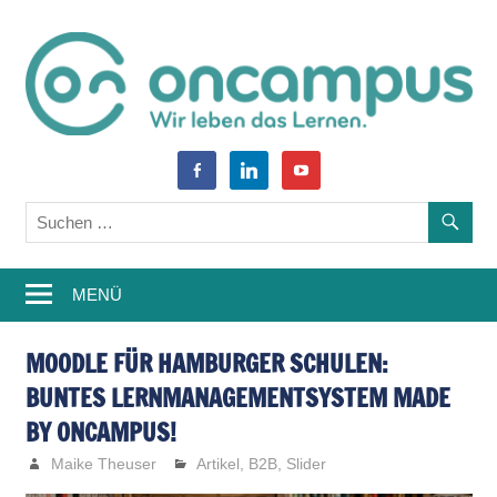
Zum
Inhalt
springen
World
oncampus-
facebook-
linkedin
youtube
of
alt
Blog
Learning
–
MENÜ
Weiterbildung,
Studium,
MOODLE FÜR HAMBURGER SCHULEN:
BUNTES LERNMANAGEMENTSYSTEM MADE
Wissen
BY ONCAMPUS!
Maike Theuser
Artikel
,
B2B
,
Slider