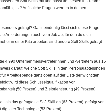
e passenden Soft Skills mit und passt am besten ins Team?
teamfähig ist? Auf solche Fragen werden in deinen
esonders gefragt? Ganz eindeutig lässt sich diese Frage
die Anforderungen auch vom Job ab, für den du dich
eher in einer Kita arbeiten, sind andere Soft Skills gefragt
er 4.990 Unternehmensvertreterinnen und -vertretern aus 15
weis darauf, welche Soft Skills in den Personalabteilungen
für Arbeitgebende ganz oben auf der Liste der wichtigen
folgt wird diese Schlüsselqualifikation von
barkeit (50 Prozen) und Zielorientierung (49 Prozent).
als das gefragteste Soft Skill an (63 Prozent), gefolgt von
digitaler Technologie (53 Prozent).