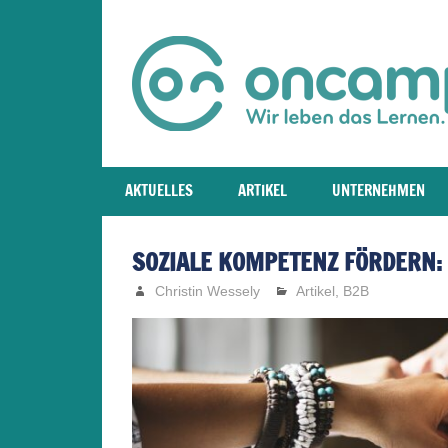
Zum
Inhalt
springen
World
of
AKTUELLES
ARTIKEL
UNTERNEHMEN
Learning
SOZIALE KOMPETENZ FÖRDERN: 
Christin Wessely
Artikel
,
B2B