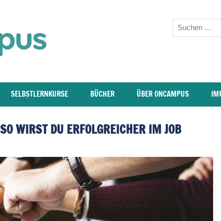
oncampus-
Blog
–
Weiterbildung,
SELBSTLERNKURSE
BÜCHER
ÜBER ONCAMPUS
IM
Studium,
SO WIRST DU ERFOLGREICHER IM JOB
Wissen