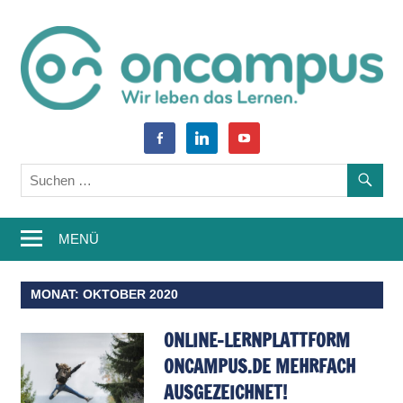
Zum
Inhalt
springen
World
oncampus-
facebook-
linkedin
youtube
of
alt
Blog
Learning
–
MENÜ
Weiterbildung,
Studium,
MONAT:
OKTOBER 2020
Wissen
ONLINE-LERNPLATTFORM
ONCAMPUS.DE MEHRFACH
AUSGEZEICHNET!