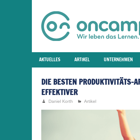
Zum
Inhalt
springen
World
of
AKTUELLES
ARTIKEL
UNTERNEHMEN
Learning
DIE BESTEN PRODUKTIVITÄTS-AP
EFFEKTIVER
Daniel Korth
Artikel