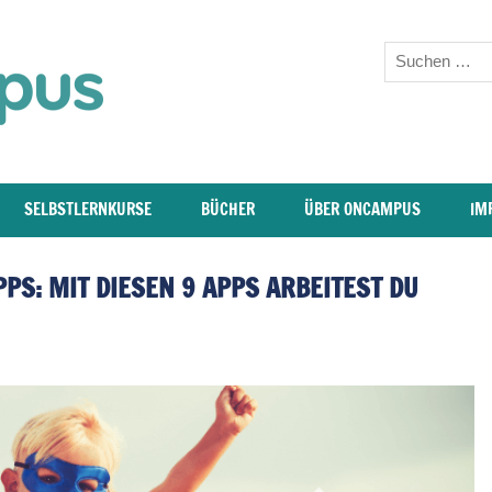
oncampus-
Blog
–
Weiterbildung,
SELBSTLERNKURSE
BÜCHER
ÜBER ONCAMPUS
IM
Studium,
PS: MIT DIESEN 9 APPS ARBEITEST DU
Wissen