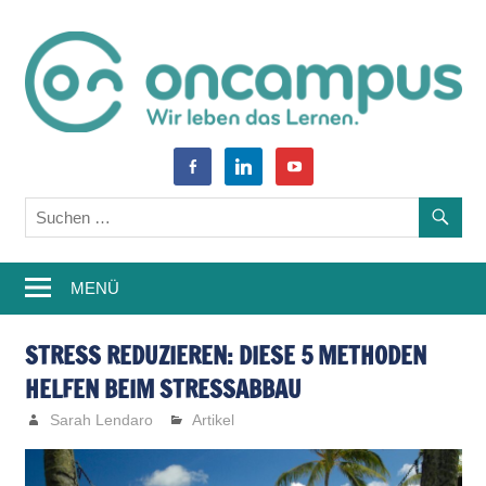
Zum
Inhalt
springen
World
oncampus-
facebook-
linkedin
youtube
of
alt
Blog
Learning
–
MENÜ
Weiterbildung,
Studium,
STRESS REDUZIEREN: DIESE 5 METHODEN
HELFEN BEIM STRESSABBAU
Wissen
Sarah Lendaro
Artikel