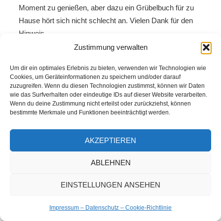
Moment zu genießen, aber dazu ein Grübelbuch für zu
Hause hört sich nicht schlecht an. Vielen Dank für den
Hinweis.
Zustimmung verwalten
Um dir ein optimales Erlebnis zu bieten, verwenden wir Technologien wie
Cookies, um Geräteinformationen zu speichern und/oder darauf
Benno
sagt:
zuzugreifen. Wenn du diesen Technologien zustimmst, können wir Daten
wie das Surfverhalten oder eindeutige IDs auf dieser Website verarbeiten.
20. März 2021 um 13:10 Uhr
Wenn du deine Zustimmung nicht erteilst oder zurückziehst, können
bestimmte Merkmale und Funktionen beeinträchtigt werden.
Die Idee mit dem Grübelbuch lässt sich bei mir leider
kaum umsetzen. Dazu fehlt mir tatsächlich die Zeit,
AKZEPTIEREN
nachdem jeder Moment verbucht ist und entweder dem
Job oder der Familie, sprich dem Haushalt gehört. Ich
ABLEHNEN
war aber auch nie der Tagebuch Typ. Kürzlich dachte ich,
ich steh tatsächlich vor einem kompletten Burnout
EINSTELLUNGEN ANSEHEN
Zusammenbruch, konnte aber die Kurve mit Vitango
Impressum – Datenschutz – Cookie-Richtlinie
kratzen. Es war gefühlt ziemlich knapp. Was in der