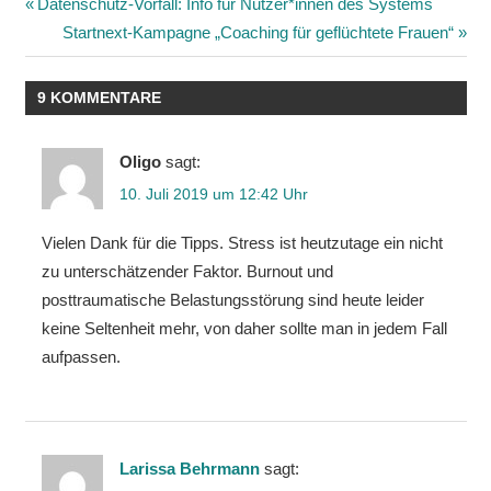
Beitragsnavigation
Vorheriger
Datenschutz-Vorfall: Info für Nutzer*innen des Systems
Beitrag:
Nächster
Startnext-Kampagne „Coaching für geflüchtete Frauen“
Beitrag:
9 KOMMENTARE
Oligo
sagt:
10. Juli 2019 um 12:42 Uhr
Vielen Dank für die Tipps. Stress ist heutzutage ein nicht
zu unterschätzender Faktor. Burnout und
posttraumatische Belastungsstörung sind heute leider
keine Seltenheit mehr, von daher sollte man in jedem Fall
aufpassen.
Larissa Behrmann
sagt: