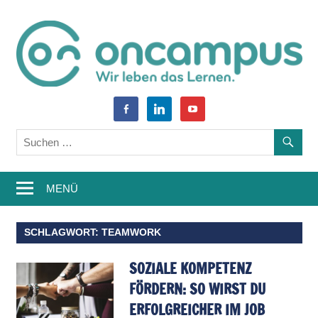
Zum
Inhalt
springen
World
oncampus-
facebook-
linkedin
youtube
of
alt
Blog
Learning
–
MENÜ
Weiterbildung,
Studium,
SCHLAGWORT:
TEAMWORK
Wissen
SOZIALE KOMPETENZ
FÖRDERN: SO WIRST DU
ERFOLGREICHER IM JOB