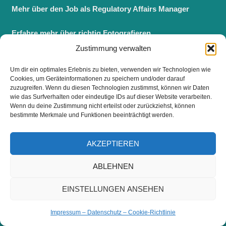
Mehr über den Job als Regulatory Affairs Manager
Erfahre mehr über richtig Fotografieren
Zustimmung verwalten
Mehr über Identitätsdiebstahl
Um dir ein optimales Erlebnis zu bieten, verwenden wir Technologien wie
Cookies, um Geräteinformationen zu speichern und/oder darauf
Mehr über Entrepreneurship
zuzugreifen. Wenn du diesen Technologien zustimmst, können wir Daten
wie das Surfverhalten oder eindeutige IDs auf dieser Website verarbeiten.
Berufsbegleitender Master BWL
Wenn du deine Zustimmung nicht erteilst oder zurückziehst, können
bestimmte Merkmale und Funktionen beeinträchtigt werden.
Fernstudium Master BWL
AKZEPTIEREN
ABLEHNEN
FOLGE UNS
EINSTELLUNGEN ANSEHEN
Impressum – Datenschutz – Cookie-Richtlinie