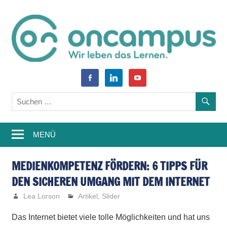
Zum
Inhalt
springen
World
oncampus-
facebook-
linkedin
youtube
of
alt
Blog
Learning
–
MENÜ
Weiterbildung,
Studium,
MEDIENKOMPETENZ FÖRDERN: 6 TIPPS FÜR
DEN SICHEREN UMGANG MIT DEM INTERNET
Wissen
Lea Lorson
Artikel
,
Slider
Das Internet bietet viele tolle Möglichkeiten und hat uns