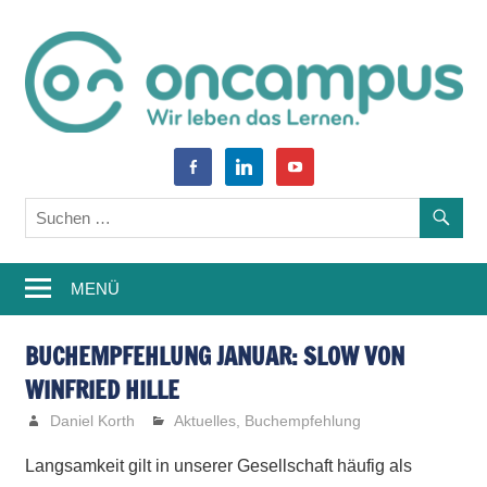
Zum
Inhalt
springen
World
oncampus-
facebook-
linkedin
youtube
of
alt
Blog
Learning
–
MENÜ
Weiterbildung,
Studium,
BUCHEMPFEHLUNG JANUAR: SLOW VON
WINFRIED HILLE
Wissen
Daniel Korth
Aktuelles
,
Buchempfehlung
Langsamkeit gilt in unserer Gesellschaft häufig als