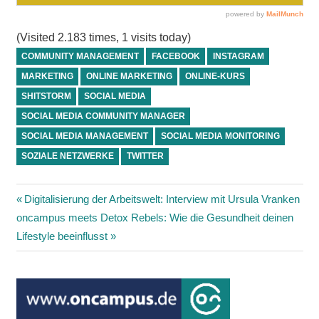
(Visited 2.183 times, 1 visits today)
COMMUNITY MANAGEMENT
FACEBOOK
INSTAGRAM
MARKETING
ONLINE MARKETING
ONLINE-KURS
SHITSTORM
SOCIAL MEDIA
SOCIAL MEDIA COMMUNITY MANAGER
SOCIAL MEDIA MANAGEMENT
SOCIAL MEDIA MONITORING
SOZIALE NETZWERKE
TWITTER
Beitragsnavigation
Vorheriger
Digitalisierung der Arbeitswelt: Interview mit Ursula Vranken
Nächster
Beitrag:
oncampus meets Detox Rebels: Wie die Gesundheit deinen
Beitrag:
Lifestyle beeinflusst