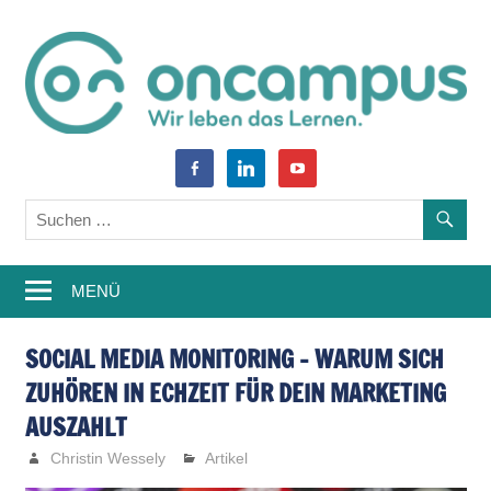
Zum
Inhalt
springen
World
oncampus-
facebook-
linkedin
youtube
of
alt
Blog
Learning
–
MENÜ
Weiterbildung,
Studium,
SOCIAL MEDIA MONITORING – WARUM SICH
ZUHÖREN IN ECHZEIT FÜR DEIN MARKETING
Wissen
AUSZAHLT
Christin Wessely
Artikel