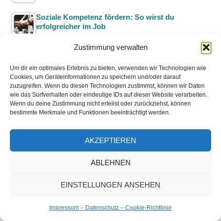
Soziale Kompetenz fördern: So wirst du
erfolgreicher im Job
Zustimmung verwalten
Rhetorik verbessern und trainieren: Wie du mit…
Um dir ein optimales Erlebnis zu bieten, verwenden wir Technologien wie
Cookies, um Geräteinformationen zu speichern und/oder darauf
zuzugreifen. Wenn du diesen Technologien zustimmst, können wir Daten
wie das Surfverhalten oder eindeutige IDs auf dieser Website verarbeiten.
Ökonomische Nachhaltigkeit: Warum alle darüber
Wenn du deine Zustimmung nicht erteilst oder zurückziehst, können
reden!
bestimmte Merkmale und Funktionen beeinträchtigt werden.
Digitales Lernen für alle: Günstige Online Kurse!
AKZEPTIEREN
ABLEHNEN
Hygieneschulung für
Lebensmittelhygieneverordnung…
EINSTELLUNGEN ANSEHEN
Impressum – Datenschutz – Cookie-Richtlinie
Projektmanagement: 6 Tipps, wie du Projekte…