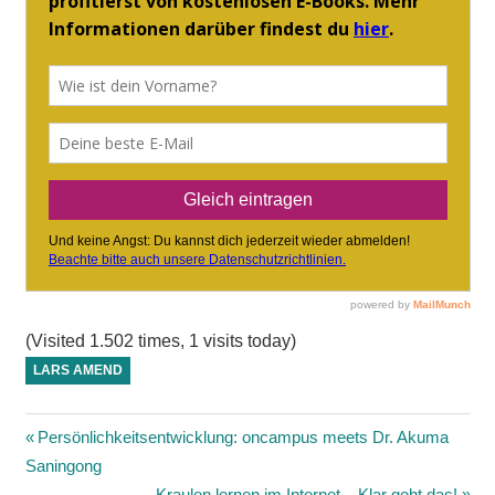
(Visited 1.502 times, 1 visits today)
LARS AMEND
Beitragsnavigation
Vorheriger
Persönlichkeitsentwicklung: oncampus meets Dr. Akuma
Beitrag:
Saningong
Nächster
Kraulen lernen im Internet – Klar geht das!