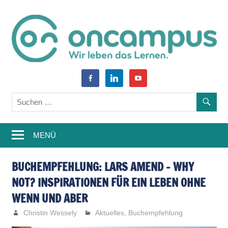
Zum
Inhalt
springen
World
oncampus-
facebook-
linkedin
youtube
of
alt
Blog
Learning
–
MENÜ
Weiterbildung,
Studium,
BUCHEMPFEHLUNG: LARS AMEND – WHY
NOT? INSPIRATIONEN FÜR EIN LEBEN OHNE
Wissen
WENN UND ABER
Christin Wessely
Aktuelles
,
Buchempfehlung