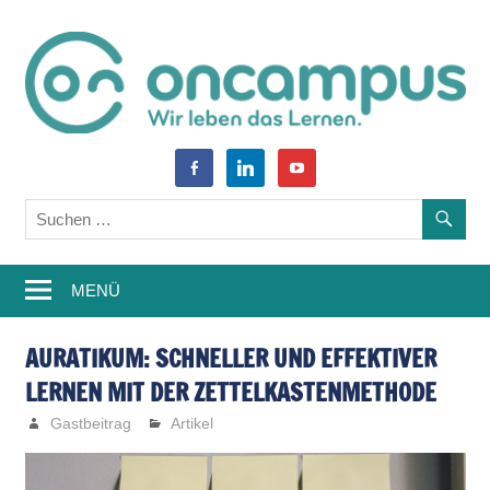
Zum
Inhalt
springen
World
oncampus-
facebook-
linkedin
youtube
of
alt
Blog
Learning
–
MENÜ
Weiterbildung,
Studium,
AURATIKUM: SCHNELLER UND EFFEKTIVER
LERNEN MIT DER ZETTELKASTENMETHODE
Wissen
Gastbeitrag
Artikel