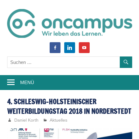
Zum
Inhalt
springen
World
oncampus-
facebook-
linkedin
youtube
of
alt
Blog
Learning
–
MENÜ
Weiterbildung,
Studium,
4. SCHLESWIG-HOLSTEINISCHER
WEITERBILDUNGSTAG 2018 IN NORDERSTEDT
Wissen
Daniel Korth
Aktuelles