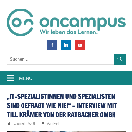
Zum
Inhalt
springen
World
oncampus-
facebook-
linkedin
youtube
of
alt
Blog
Learning
–
MENÜ
Weiterbildung,
Studium,
„IT-SPEZIALISTINNEN UND SPEZIALISTEN
SIND GEFRAGT WIE NIE!“ – INTERVIEW MIT
Wissen
TILL KRÄMER VON DER RATBACHER GMBH
Daniel Korth
Artikel