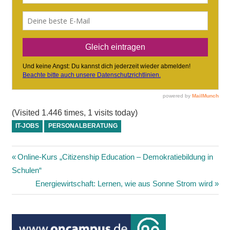
(Visited 1.446 times, 1 visits today)
IT-JOBS
PERSONALBERATUNG
Beitragsnavigation
Vorheriger
Online-Kurs „Citizenship Education – Demokratiebildung in
Beitrag:
Schulen“
Nächster
Energiewirtschaft: Lernen, wie aus Sonne Strom wird
Beitrag: