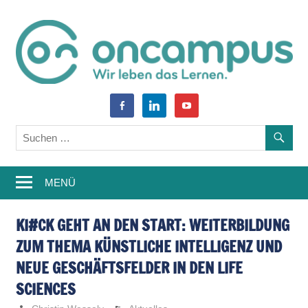
Zum
Inhalt
springen
World
oncampus-
facebook-
linkedin
youtube
of
alt
Blog
Learning
–
MENÜ
Weiterbildung,
Studium,
KI#CK GEHT AN DEN START: WEITERBILDUNG
ZUM THEMA KÜNSTLICHE INTELLIGENZ UND
Wissen
NEUE GESCHÄFTSFELDER IN DEN LIFE
SCIENCES