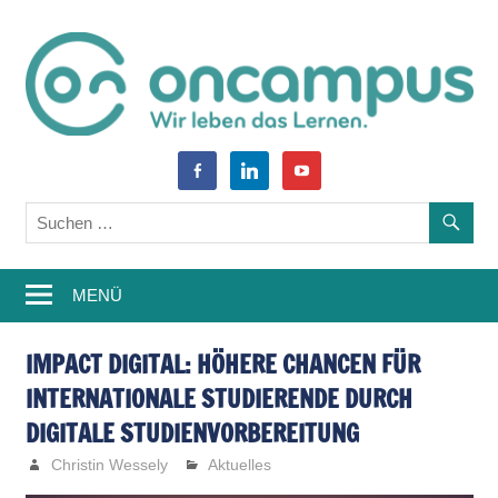
Zum
Inhalt
springen
World
oncampus-
facebook-
linkedin
youtube
of
alt
Blog
Learning
–
MENÜ
Weiterbildung,
Studium,
IMPACT DIGITAL: HÖHERE CHANCEN FÜR
INTERNATIONALE STUDIERENDE DURCH
Wissen
DIGITALE STUDIENVORBEREITUNG
Christin Wessely
Aktuelles