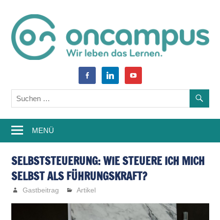
Zum
Inhalt
springen
World
oncampus-
facebook-
linkedin
youtube
of
alt
Blog
Learning
–
MENÜ
Weiterbildung,
Studium,
SELBSTSTEUERUNG: WIE STEUERE ICH MICH
SELBST ALS FÜHRUNGSKRAFT?
Wissen
Gastbeitrag
Artikel