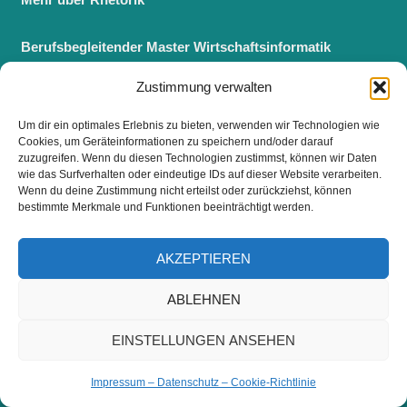
Berufsbegleitender Master Wirtschaftsinformatik
Zustimmung verwalten
Fernstudium Master Wirtschaftsinformatik
Um dir ein optimales Erlebnis zu bieten, verwenden wir Technologien wie
Cookies, um Geräteinformationen zu speichern und/oder darauf
BELIEBTE ARTIKEL
zuzugreifen. Wenn du diesen Technologien zustimmst, können wir Daten
wie das Surfverhalten oder eindeutige IDs auf dieser Website verarbeiten.
Wenn du deine Zustimmung nicht erteilst oder zurückziehst, können
Mehr über Hygieneschulungen für Lebensmittelhygiene
bestimmte Merkmale und Funktionen beeinträchtigt werden.
Mehr über den Job als Regulatory Affairs Manager
AKZEPTIEREN
Erfahre mehr über richtig Fotografieren
ABLEHNEN
Mehr über Identitätsdiebstahl
EINSTELLUNGEN ANSEHEN
Mehr über Entrepreneurship
Impressum – Datenschutz – Cookie-Richtlinie