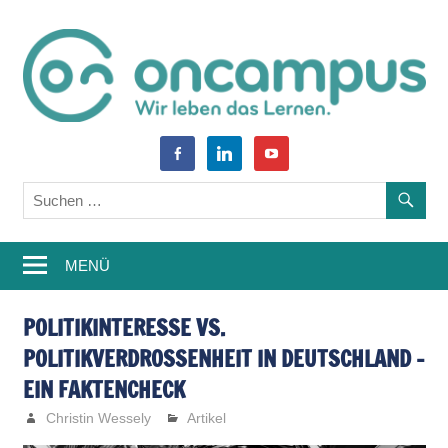
Zum
Inhalt
springen
World
oncampus-
facebook-
linkedin
youtube
of
alt
Blog
Learning
–
MENÜ
Weiterbildung,
Studium,
POLITIKINTERESSE VS.
POLITIKVERDROSSENHEIT IN DEUTSCHLAND –
Wissen
EIN FAKTENCHECK
Christin Wessely
Artikel