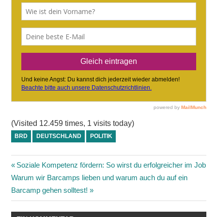
(Visited 12.459 times, 1 visits today)
BRD
DEUTSCHLAND
POLITIK
Beitragsnavigation
Vorheriger
Soziale Kompetenz fördern: So wirst du erfolgreicher im Job
Nächster
Beitrag:
Warum wir Barcamps lieben und warum auch du auf ein
Beitrag:
Barcamp gehen solltest!