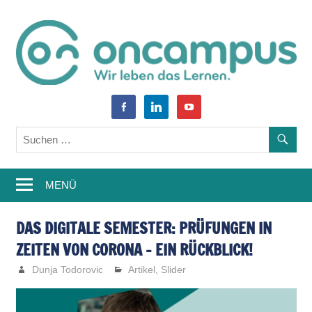
Zum
Inhalt
springen
World
oncampus-
facebook-
linkedin
youtube
of
alt
Blog
Learning
–
MENÜ
Weiterbildung,
Studium,
DAS DIGITALE SEMESTER: PRÜFUNGEN IN
ZEITEN VON CORONA – EIN RÜCKBLICK!
Wissen
Dunja Todorovic
Artikel
,
Slider