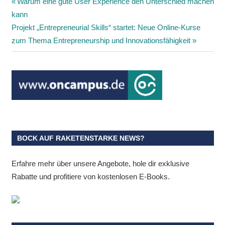
Beitragsnavigation
Vorheriger
Warum eine gute User Experience den Unterschied machen
Beitrag:
kann
Nächster
Projekt „Entrepreneurial Skills“ startet: Neue Online-Kurse
Beitrag:
zum Thema Entrepreneurship und Innovationsfähigkeit
BOCK AUF RAKETENSTARKE NEWS?
Erfahre mehr über unsere Angebote, hole dir exklusive
Rabatte und profitiere von kostenlosen E-Books.