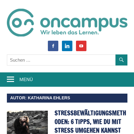
Zum
Inhalt
springen
World
oncampus-
facebook-
linkedin
youtube
of
alt
Blog
Learning
–
MENÜ
Weiterbildung,
Studium,
AUTOR:
KATHARINA EHLERS
Wissen
STRESSBEWÄLTIGUNGSMETH
ODEN: 6 TIPPS, WIE DU MIT
STRESS UMGEHEN KANNST